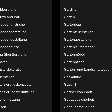
rbberatung
Gardinen
row and Ball
Garten
ssadenanstriche
Gartenbau
ssadendämmung
Gartenfeuerstellen
ssadengestaltung
Gartengestaltung
ssadenputze
Gartenlautsprecher
ng Shui Beratung
Gartenmöbel
nster
Gartenpflege
sterdekoration
Garten- und Landschaftsbau
erstellen
Gaskamine
nanzierungskonzepte
Gasgrill
anzierungsvermittlung
Gärtner von Eden
ächenheizung
Gebäudesicherheit
esen
Gebäudesteuerung