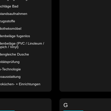
schläge Bad
standsaufnahmen
ugsstoffe
liotheksmöbel
denbeläge fugenlos
enbeläge (PVC / Linoleum /
pich / Vinyl)
dengleiche Dusche
itätsprüfung
s-Technologie
roausstattung
oküchen- + Einrichtungen
G