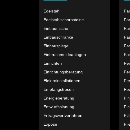
Edelstahl
Fa
Edelstahlschornsteine
Far
Einbaunische
Fa
Einbauschränke
Fa
Einbauspiegel
Fa
Einbruchmeldeanlagen
Fa
Einrichten
Fe
Einrichtungsberatung
Fe
Elektroinstallationen
Fen
Empfangstresen
Feu
Energieberatung
Fi
Entwurfsplanung
Fin
Ertragswertverfahren
Fl
Expose
Fli