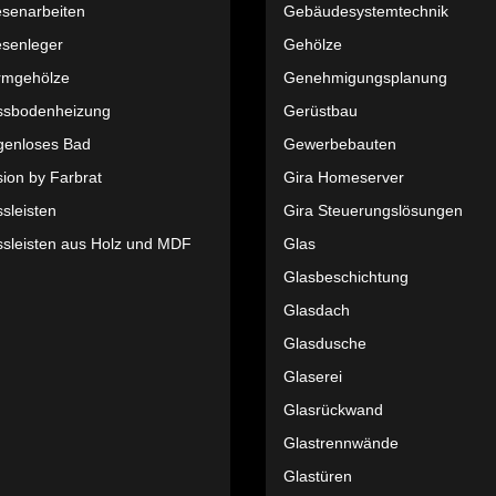
esenarbeiten
Gebäudesystemtechnik
esenleger
Gehölze
rmgehölze
Genehmigungsplanung
ssbodenheizung
Gerüstbau
genloses Bad
Gewerbebauten
ion by Farbrat
Gira Homeserver
sleisten
Gira Steuerungslösungen
ssleisten aus Holz und MDF
Glas
Glasbeschichtung
Glasdach
Glasdusche
Glaserei
Glasrückwand
Glastrennwände
Glastüren