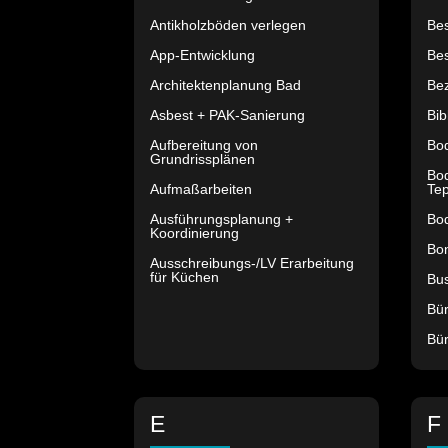
Antikholzböden verlegen
Be
App-Entwicklung
Be
Architektenplanung Bad
Bez
Asbest + PAK-Sanierung
Bib
Aufbereitung von
Bo
Grundrissplänen
Bod
Aufmaßarbeiten
Tep
Ausführungsplanung +
Bo
Koordinierung
Bon
Ausschreibungs-/LV Erarbeitung
für Küchen
Bu
Bü
Bür
E
F