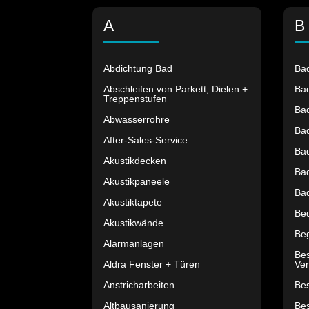
A
B
Abdichtung Bad
Ba
Abschleifen von Parkett, Dielen +
Bad
Treppenstufen
Ba
Abwasserrohre
Ba
After-Sales-Service
Ba
Akustikdecken
Ba
Akustikpaneele
Ba
Akustiktapete
Be
Akustikwände
Be
Alarmanlagen
Be
Aldra Fenster + Türen
Ver
Anstricharbeiten
Bes
Altbausanierung
Be