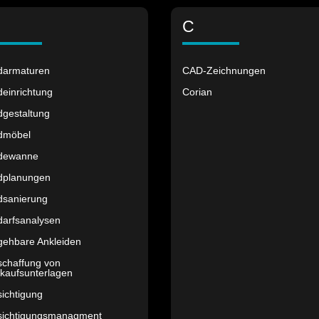
C
darmaturen
CAD-Zeichnungen
einrichtung
Corian
dgestaltung
dmöbel
dewanne
dplanungen
dsanierung
darfsanalysen
gehbare Ankleiden
schaffung von
kaufsunterlagen
ichtigung
sichtigungsmanagment