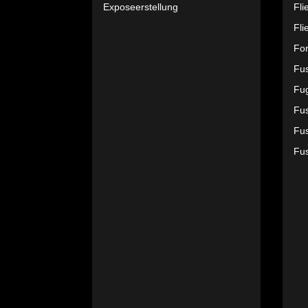
Exposeerstellung
Fli
Fli
Fo
Fu
Fu
Fus
Fus
Fu