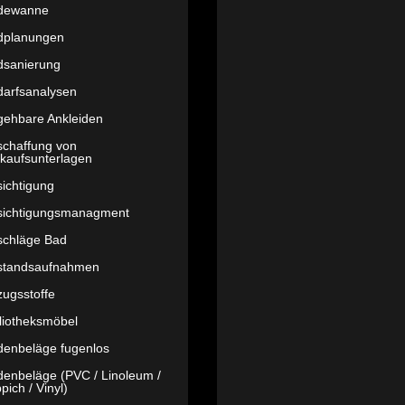
dewanne
dplanungen
dsanierung
darfsanalysen
gehbare Ankleiden
schaffung von
kaufsunterlagen
ichtigung
sichtigungsmanagment
schläge Bad
standsaufnahmen
ugsstoffe
liotheksmöbel
denbeläge fugenlos
enbeläge (PVC / Linoleum /
pich / Vinyl)