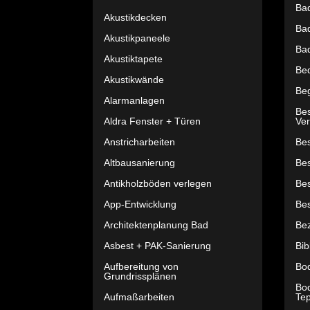
Ba
Akustikdecken
Ba
Akustikpaneele
Ba
Akustiktapete
Be
Akustikwände
Be
Alarmanlagen
Be
Aldra Fenster + Türen
Ver
Anstricharbeiten
Bes
Altbausanierung
Be
Antikholzböden verlegen
Be
App-Entwicklung
Be
Architektenplanung Bad
Bez
Asbest + PAK-Sanierung
Bib
Aufbereitung von
Bo
Grundrissplänen
Bod
Aufmaßarbeiten
Tep