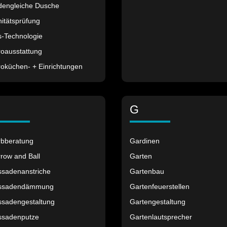
dengleiche Dusche
itätsprüfung
s-Technologie
roausstattung
oküchen- + Einrichtungen
G
rbberatung
Gardinen
row and Ball
Garten
ssadenanstriche
Gartenbau
ssadendämmung
Gartenfeuerstellen
ssadengestaltung
Gartengestaltung
ssadenputze
Gartenlautsprecher