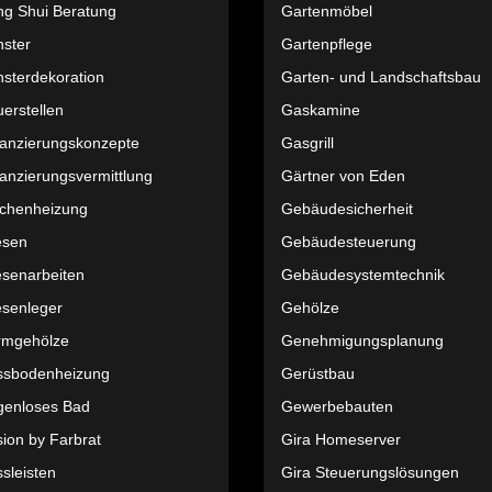
ng Shui Beratung
Gartenmöbel
nster
Gartenpflege
sterdekoration
Garten- und Landschaftsbau
erstellen
Gaskamine
nanzierungskonzepte
Gasgrill
anzierungsvermittlung
Gärtner von Eden
ächenheizung
Gebäudesicherheit
esen
Gebäudesteuerung
esenarbeiten
Gebäudesystemtechnik
esenleger
Gehölze
rmgehölze
Genehmigungsplanung
ssbodenheizung
Gerüstbau
genloses Bad
Gewerbebauten
ion by Farbrat
Gira Homeserver
sleisten
Gira Steuerungslösungen