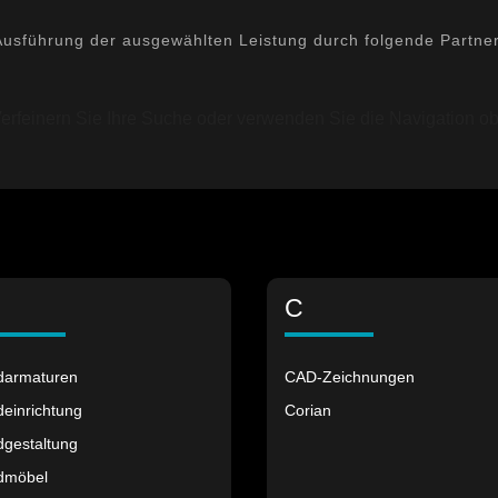
Ausführung der ausgewählten Leistung durch folgende Partner
erfeinern Sie Ihre Suche oder verwenden Sie die Navigation ob
C
darmaturen
CAD-Zeichnungen
einrichtung
Corian
dgestaltung
dmöbel