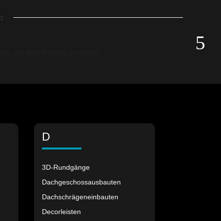
:
en, um den Beitrag zu finden.
D
3D-Rundgänge
Dachgeschossausbauten
Dachschrägeneinbauten
Decorleisten