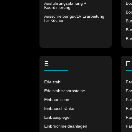
Ausführungsplanung +
Bo
Koordinierung
Bon
Ausschreibungs-/LV Erarbeitung
für Küchen
Bu
Bü
Bür
E
F
Edelstahl
Fa
Edelstahlschornsteine
Far
Einbaunische
Fa
Einbauschränke
Fa
Einbauspiegel
Fa
Einbruchmeldeanlagen
Fa