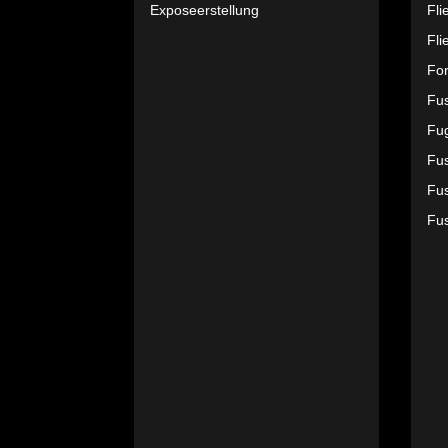
Exposeerstellung
Fli
Fli
Fo
Fu
Fu
Fus
Fus
Fu