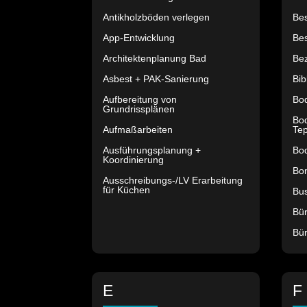
Antikholzböden verlegen
Be
App-Entwicklung
Be
Architektenplanung Bad
Bez
Asbest + PAK-Sanierung
Bib
Aufbereitung von
Bo
Grundrissplänen
Bod
Aufmaßarbeiten
Tep
Ausführungsplanung +
Bo
Koordinierung
Bon
Ausschreibungs-/LV Erarbeitung
für Küchen
Bu
Bü
Bür
E
F