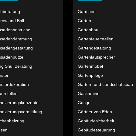
rbberatung
Gardinen
row and Ball
Garten
ssadenanstriche
Gartenbau
ssadendämmung
Gartenfeuerstellen
ssadengestaltung
Gartengestaltung
ssadenputze
Gartenlautsprecher
ng Shui Beratung
Gartenmöbel
nster
Gartenpflege
sterdekoration
Garten- und Landschaftsbau
erstellen
Gaskamine
nanzierungskonzepte
Gasgrill
anzierungsvermittlung
Gärtner von Eden
ächenheizung
Gebäudesicherheit
esen
Gebäudesteuerung