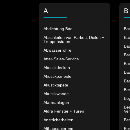
A
B
Abdichtung Bad
Ba
Abschleifen von Parkett, Dielen +
Bad
Treppenstufen
Ba
Abwasserrohre
Ba
After-Sales-Service
Ba
Akustikdecken
Ba
Akustikpaneele
Ba
Akustiktapete
Be
Akustikwände
Be
Alarmanlagen
Be
Aldra Fenster + Türen
Ver
Anstricharbeiten
Bes
Altbausanierung
Be