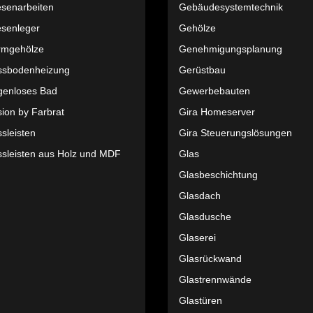
esenarbeiten
Gebäudesystemtechnik
esenleger
Gehölze
rmgehölze
Genehmigungsplanung
ssbodenheizung
Gerüstbau
genloses Bad
Gewerbebauten
ion by Farbrat
Gira Homeserver
sleisten
Gira Steuerungslösungen
ssleisten aus Holz und MDF
Glas
Glasbeschichtung
Glasdach
Glasdusche
Glaserei
Glasrückwand
Glastrennwände
Glastüren