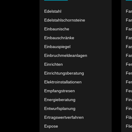
Edelstahl
Fa
Edelstahlschornsteine
Far
Einbaunische
Fa
Einbauschränke
Fa
Einbauspiegel
Fa
Einbruchmeldeanlagen
Fa
Einrichten
Fe
Einrichtungsberatung
Fe
Elektroinstallationen
Fen
Empfangstresen
Feu
Energieberatung
Fi
Entwurfsplanung
Fin
Ertragswertverfahren
Fl
Expose
Fli