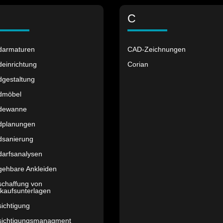
C
darmaturen
CAD-Zeichnungen
einrichtung
Corian
dgestaltung
dmöbel
dewanne
dplanungen
dsanierung
darfsanalysen
gehbare Ankleiden
schaffung von
kaufsunterlagen
ichtigung
sichtigungsmanagment