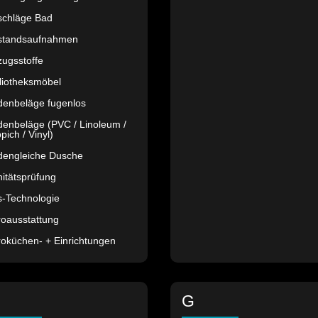
schläge Bad
standsaufnahmen
ugsstoffe
liotheksmöbel
denbeläge fugenlos
enbeläge (PVC / Linoleum /
pich / Vinyl)
dengleiche Dusche
itätsprüfung
s-Technologie
roausstattung
oküchen- + Einrichtungen
G