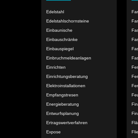
Edelstahl
Fa
Edelstahlschornsteine
Far
Einbaunische
Fa
Einbauschränke
Fa
Einbauspiegel
Fa
Einbruchmeldeanlagen
Fa
Einrichten
Fe
Einrichtungsberatung
Fe
Elektroinstallationen
Fen
Empfangstresen
Feu
Energieberatung
Fi
Entwurfsplanung
Fin
Ertragswertverfahren
Fl
Expose
Fli