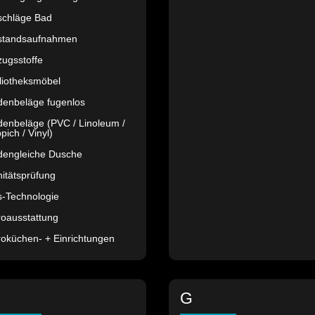
schläge Bad
standsaufnahmen
ugsstoffe
liotheksmöbel
denbeläge fugenlos
enbeläge (PVC / Linoleum /
pich / Vinyl)
dengleiche Dusche
itätsprüfung
s-Technologie
roausstattung
oküchen- + Einrichtungen
G