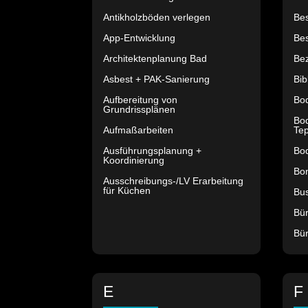
Antikholzböden verlegen
Be
App-Entwicklung
Be
Architektenplanung Bad
Bez
Asbest + PAK-Sanierung
Bib
Aufbereitung von
Bo
Grundrissplänen
Bod
Aufmaßarbeiten
Tep
Ausführungsplanung +
Bo
Koordinierung
Bon
Ausschreibungs-/LV Erarbeitung
für Küchen
Bu
Bü
Bür
E
F