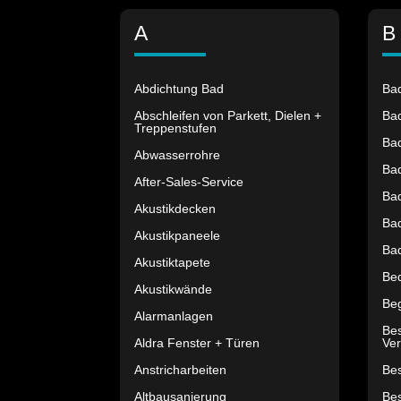
A
B
Abdichtung Bad
Ba
Abschleifen von Parkett, Dielen +
Bad
Treppenstufen
Ba
Abwasserrohre
Ba
After-Sales-Service
Ba
Akustikdecken
Ba
Akustikpaneele
Ba
Akustiktapete
Be
Akustikwände
Be
Alarmanlagen
Be
Aldra Fenster + Türen
Ver
Anstricharbeiten
Bes
Altbausanierung
Be