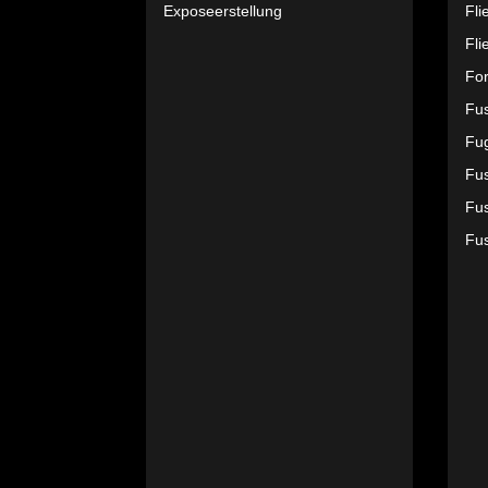
Exposeerstellung
Fli
Fli
Fo
Fu
Fu
Fus
Fus
Fu