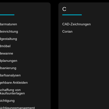
C
darmaturen
CAD-Zeichnungen
einrichtung
Corian
dgestaltung
dmöbel
dewanne
dplanungen
dsanierung
darfsanalysen
gehbare Ankleiden
schaffung von
kaufsunterlagen
ichtigung
sichtigungsmanagment