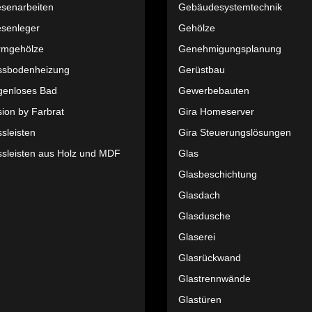
esenarbeiten
Gebäudesystemtechnik
esenleger
Gehölze
rmgehölze
Genehmigungsplanung
ssbodenheizung
Gerüstbau
genloses Bad
Gewerbebauten
ion by Farbrat
Gira Homeserver
sleisten
Gira Steuerungslösungen
ssleisten aus Holz und MDF
Glas
Glasbeschichtung
Glasdach
Glasdusche
Glaserei
Glasrückwand
Glastrennwände
Glastüren