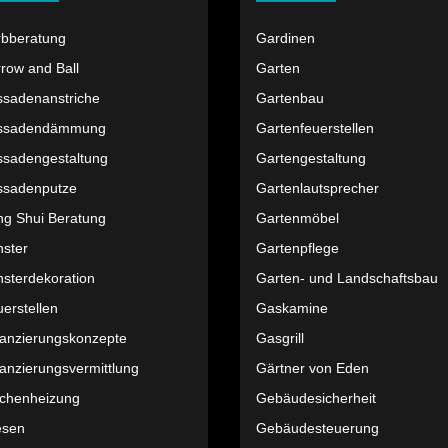
rbberatung
Gardinen
row and Ball
Garten
ssadenanstriche
Gartenbau
ssadendämmung
Gartenfeuerstellen
ssadengestaltung
Gartengestaltung
ssadenputze
Gartenlautsprecher
ng Shui Beratung
Gartenmöbel
nster
Gartenpflege
sterdekoration
Garten- und Landschaftsbau
erstellen
Gaskamine
nanzierungskonzepte
Gasgrill
anzierungsvermittlung
Gärtner von Eden
ächenheizung
Gebäudesicherheit
esen
Gebäudesteuerung