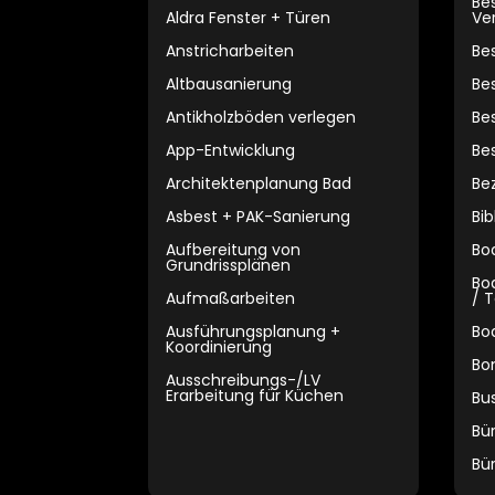
Be
Aldra Fenster + Türen
Ve
Anstricharbeiten
Be
Altbausanierung
Be
Antikholzböden verlegen
Be
App-Entwicklung
Be
Architektenplanung Bad
Be
Asbest + PAK-Sanierung
Bi
Aufbereitung von
Bo
Grundrissplänen
Bo
Aufmaßarbeiten
/ T
Ausführungsplanung +
Bo
Koordinierung
Bo
Ausschreibungs-/LV
Erarbeitung für Küchen
Bu
Bü
Bü