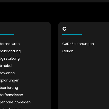
C
darmaturen
CAD-Zeichnungen
deinrichtung
Corian
dgestaltung
dmöbel
dewanne
dplanungen
dsanierung
darfsanalysen
gehbare Ankleiden