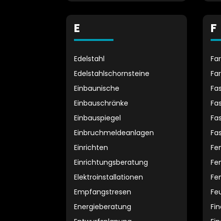
E
F
Edelstahl
Fa
Edelstahlschornsteine
Fa
Einbaunische
Fa
Einbauschränke
Fa
Einbauspiegel
Fa
Einbruchmeldeanlagen
Fa
Einrichten
Fe
Einrichtungsberatung
Fe
Elektroinstallationen
Fe
Empfangstresen
Fe
Energieberatung
Fi