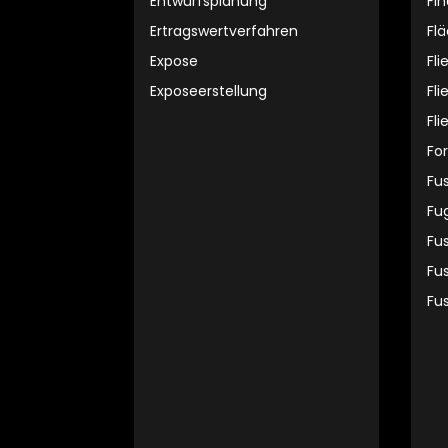
Entwurfsplanung
Fi
Ertragswertverfahren
Fl
Expose
Fli
Exposeerstellung
Fl
Fli
Fo
Fu
Fu
Fu
Fus
Fu