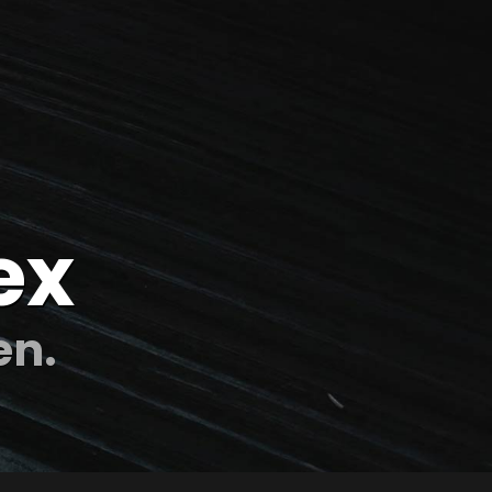
ex
en.