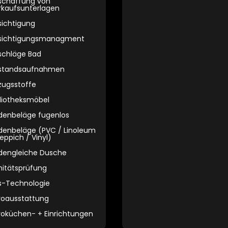
schaffung von
rkaufsunterlagen
sichtigung
sichtigungsmanagment
schläge Bad
standsaufnahmen
zugsstoffe
bliotheksmöbel
denbeläge fugenlos
denbeläge (PVC / Linoleum
eppich / Vinyl)
dengleiche Dusche
nitätsprüfung
s-Technologie
roausstattung
roküchen- + Einrichtungen