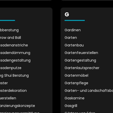
G
rbberatung
Gardinen
rrow and Ball
Garten
ssadenanstriche
Gartenbau
ssadendämmung
Gartenfeuerstellen
ssadengestaltung
Gartengestaltung
ssadenputze
Gartenlautsprecher
ng Shui Beratung
Gartenmöbel
nster
Gartenpflege
nsterdekoration
Garten- und Landschaftsb
uerstellen
Gaskamine
nanzierungskonzepte
Gasgrill