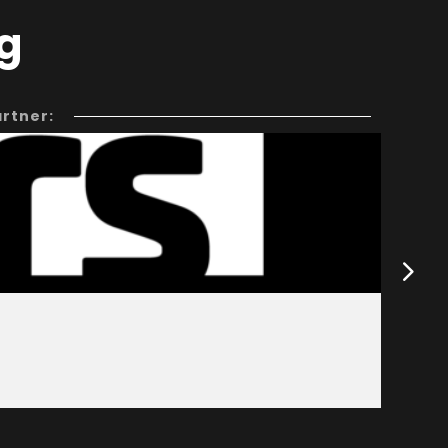
g
rtner: