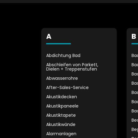
A
B
Abdichtung Bad
Ba
Abschleifen von Parkett,
Ba
Dielen + Treppenstufen
Ba
Abwasserrohre
Ba
After-Sales-Service
Ba
Akustikdecken
Ba
Akustikpaneele
Ba
Akustiktapete
Be
Akustikwände
Be
Alarmanlagen