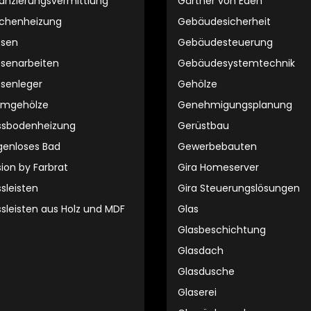
nanzierungsvermittlung
Gärtner von Eden
ächenheizung
Gebäudesicherheit
esen
Gebäudesteuerung
iesenarbeiten
Gebäudesystemtechnik
esenleger
Gehölze
rmgehölze
Genehmigungsplanung
ssbodenheizung
Gerüstbau
genloses Bad
Gewerbebauten
sion by Farbrat
Gira Homeserver
sleisten
Gira Steuerungslösungen
ssleisten aus Holz und MDF
Glas
Glasbeschichtung
Glasdach
Glasdusche
Glaserei